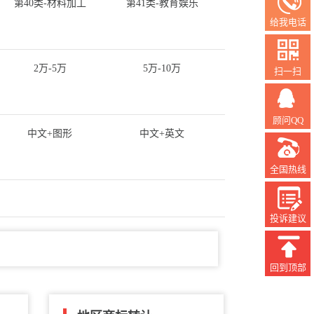
第40类-材料加工
第41类-教育娱乐
给我电话
2万-5万
5万-10万
扫一扫
顾问QQ
中文+图形
中文+英文
全国热线
投诉建议
回到顶部