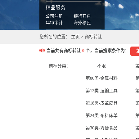
精品服务
公司注册
银行开户
年审审计
海外移民
您所在的位置：
主页
>
商标转让
当前共有商标转让
0
个，当前搜索条件为：
商标分类：
不限
第
第06类-金属材料
第
第12类-运输工具
第
第18类-皮革皮具
第
第24类-布料床单
第
第30类-方便食品
第