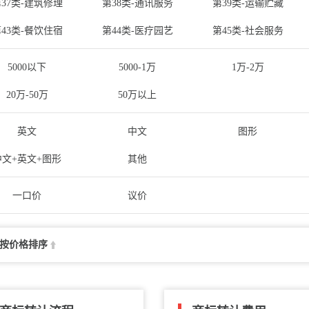
37类-建筑修理
第38类-通讯服务
第39类-运输贮藏
43类-餐饮住宿
第44类-医疗园艺
第45类-社会服务
5000以下
5000-1万
1万-2万
20万-50万
50万以上
英文
中文
图形
中文+英文+图形
其他
一口价
议价
按价格排序