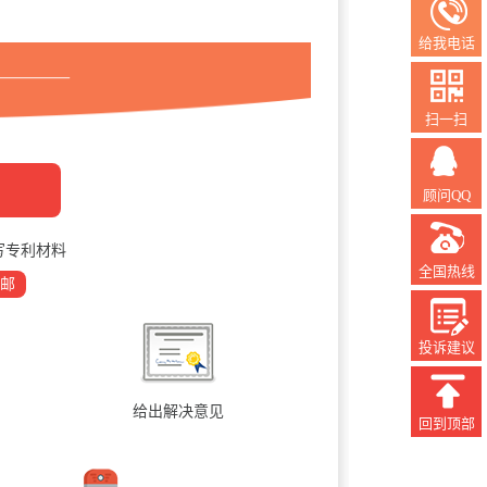
给我电话
扫一扫
顾问QQ
写专利材料
全国热线
邮
投诉建议
给出解决意见
回到顶部