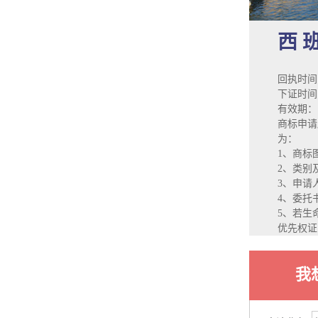
西 
回执时间
下证时间：
有效期：
商标申请
为：
1、商标
2、类别
3、申请
4、委托
5、若生
优先权证
我