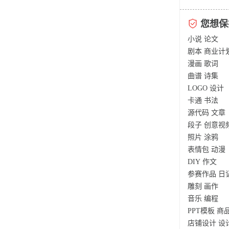
您想保
小说
论文
剧本
商业计
漫画
歌词
曲谱
诗集
LOGO
设计
卡通
书法
源代码
文章
段子
创意视
照片
涂鸦
表情包
动漫
DIY
作文
参赛作品
日
雕刻
画作
音乐
编程
PPT模板
商
店铺设计
设